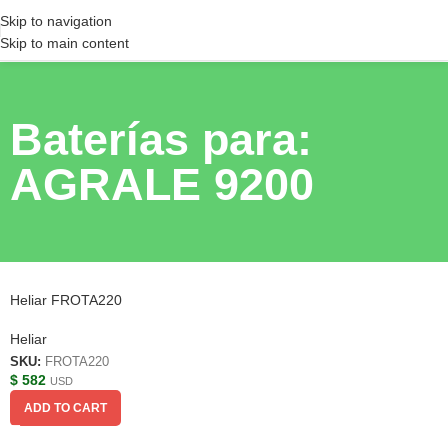
Skip to navigation
Skip to main content
Baterías para:
AGRALE 9200
Heliar FROTA220
Heliar
SKU:
FROTA220
$
582
USD
ADD TO CART