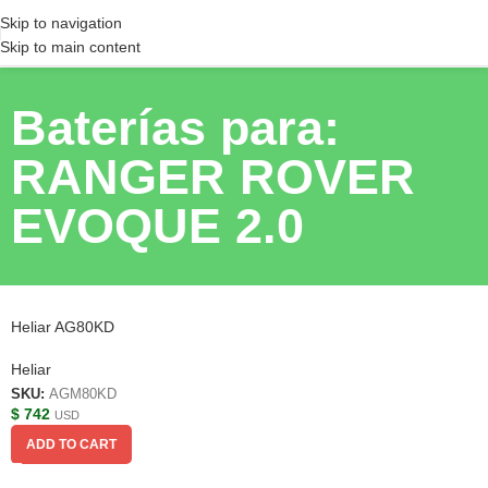
Skip to navigation
Skip to main content
Baterías para:
RANGER ROVER
EVOQUE 2.0
Heliar AG80KD
Heliar
SKU:
AGM80KD
$
742
USD
ADD TO CART