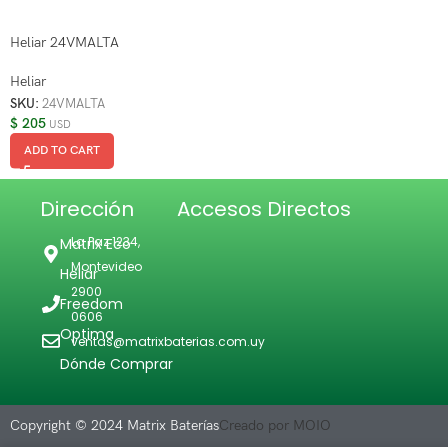
Heliar 24VMALTA
Heliar
SKU:
24VMALTA
$
205
USD
ADD TO CART
Dirección
Accesos Directos
La Paz 1234,
Matrix Eco
Montevideo
Heliar
2900
Freedom
0606
Optima
ventas@matrixbaterias.com.uy
Dónde Comprar
Copyright © 2024 Matrix Baterías
Creado por MOIO