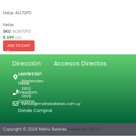
Heliar AG70PD
Heliar
SKU:
AGM70PD
$
699
USD
ADD TO CART
Dirección
Accesos Directos
La Paz 1234,
Matrix Eco
Montevideo
Heliar
2900
Freedom
0606
Optima
ventas@matrixbaterias.com.uy
Dónde Comprar
Copyright © 2024 Matrix Baterías
Creado por MOIO