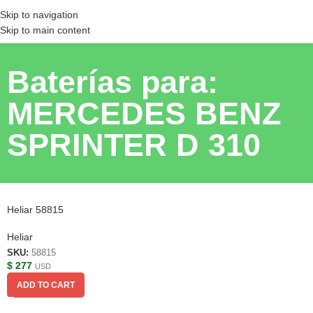
Skip to navigation
Skip to main content
Baterías para:
MERCEDES BENZ
SPRINTER D 310
Heliar 58815
Heliar
SKU:
58815
$
277
USD
ADD TO CART