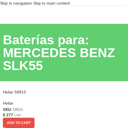
Skip to navigation
Skip to main content
Baterías para:
MERCEDES BENZ
SLK55
Heliar 58815
Heliar
SKU:
58815
$
277
USD
ADD TO CART