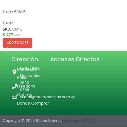
Heliar 58815
Heliar
SKU:
58815
$
277
USD
ADD TO CART
Dirección
Accesos Directos
La Paz 1234,
Matrix Eco
Montevideo
Heliar
2900
Freedom
0606
Optima
ventas@matrixbaterias.com.uy
Dónde Comprar
Copyright © 2024 Matrix Baterías
Creado por MOIO