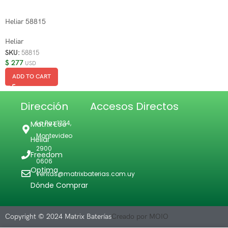
Heliar 58815
Heliar
SKU:
58815
$
277
USD
ADD TO CART
Dirección
Accesos Directos
La Paz 1234,
Matrix Eco
Montevideo
Heliar
2900
Freedom
0606
Optima
ventas@matrixbaterias.com.uy
Dónde Comprar
Copyright © 2024 Matrix Baterías
Creado por MOIO