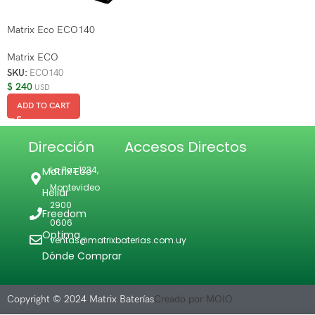
Matrix Eco ECO140
Matrix ECO
SKU:
ECO140
$
240
USD
ADD TO CART
Dirección
Accesos Directos
La Paz 1234,
Matrix Eco
Montevideo
Heliar
2900
Freedom
0606
Optima
ventas@matrixbaterias.com.uy
Dónde Comprar
Copyright © 2024 Matrix Baterías
Creado por MOIO