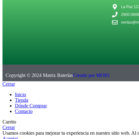
La Paz 12
2900 060
ventas@ma
Copyright © 2024 Matrix Baterías
Creado por MOIO
Cerrar
Inicio
Tienda
Dónde Comprar
Contacto
Carrito
Cerrar
Usamos cookies para mejorar tu experiencia en nuestro sitio web. Al na
Aceptar