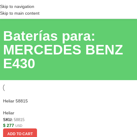
Skip to navigation
Skip to main content
Baterías para:
MERCEDES BENZ
E430
Heliar 58815
Heliar
SKU:
58815
$
277
USD
ADD TO CART