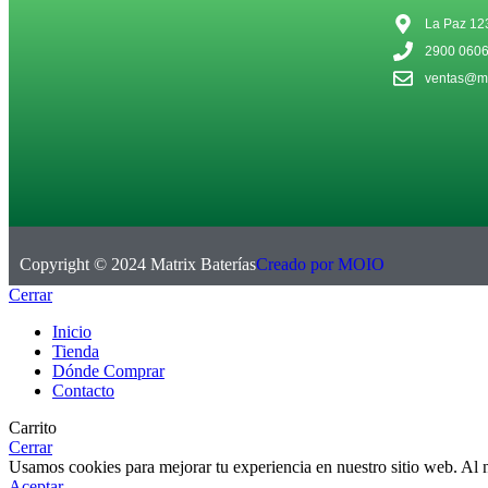
La Paz 12
2900 060
ventas@ma
Copyright © 2024 Matrix Baterías
Creado por MOIO
Cerrar
Inicio
Tienda
Dónde Comprar
Contacto
Carrito
Cerrar
Usamos cookies para mejorar tu experiencia en nuestro sitio web. Al na
Aceptar