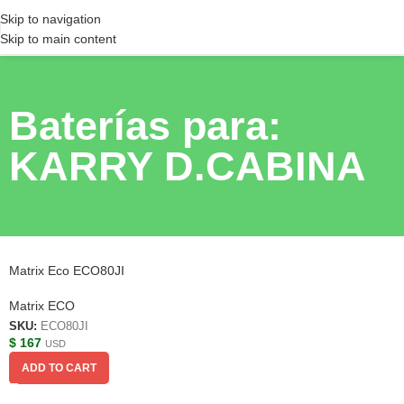
Skip to navigation
Skip to main content
Baterías para:
KARRY D.CABINA
Matrix Eco ECO80JI
Matrix ECO
SKU:
ECO80JI
$
167
USD
ADD TO CART