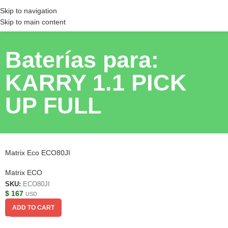
Skip to navigation
Skip to main content
Baterías para:
KARRY 1.1 PICK
UP FULL
Matrix Eco ECO80JI
Matrix ECO
SKU:
ECO80JI
$
167
USD
ADD TO CART