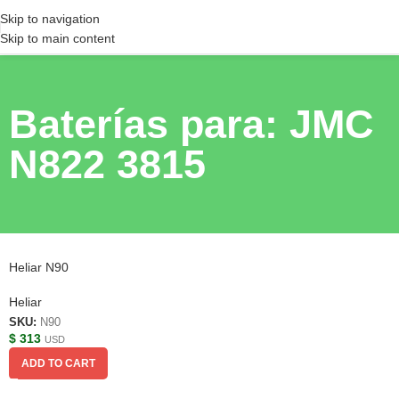
Skip to navigation
Skip to main content
Baterías para: JMC
N822 3815
Heliar N90
Heliar
SKU:
N90
$
313
USD
ADD TO CART