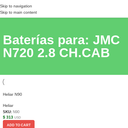
Skip to navigation
Skip to main content
Baterías para: JMC
N720 2.8 CH.CAB
Heliar N90
Heliar
SKU:
N90
$
313
USD
ADD TO CART