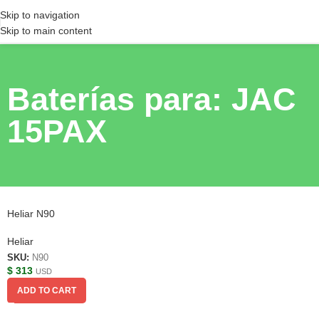
Skip to navigation
Skip to main content
Baterías para: JAC
15PAX
Heliar N90
Heliar
SKU:
N90
$
313
USD
ADD TO CART