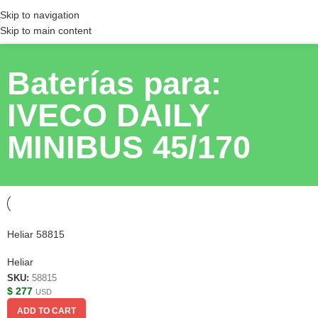
Skip to navigation
Skip to main content
Baterías para:
IVECO DAILY
MINIBUS 45/170
Heliar 58815
Heliar
SKU:
58815
$
277
USD
ADD TO CART