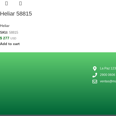
Heliar 58815
Heliar
SKU:
58815
$
277
USD
Add to cart
La Paz 123
2900 0606
ventas@mat