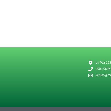
La Paz 123
2900 0606
ventas@mat