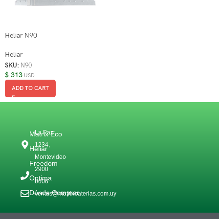
Heliar N90
Heliar
SKU:
N90
$
313
USD
ADD TO CART
La Paz
Matrix Eco
1234,
Heliar
Montevideo
Freedom
2900
Optima
0606
Dónde Comprar
ventas@matrixbaterias.com.uy