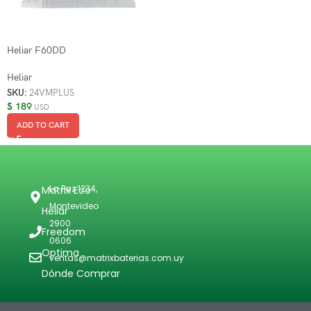
Heliar F60DD
Heliar
SKU:
24VMPLUS
$
189
USD
ADD TO CART
La Paz 1234,
Matrix Eco
Montevideo
Heliar
2900
Freedom
0606
Optima
ventas@matrixbaterias.com.uy
Dónde Comprar