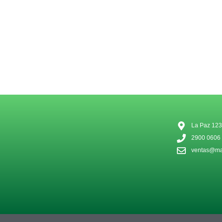
La Paz 123
2900 0606
ventas@mat