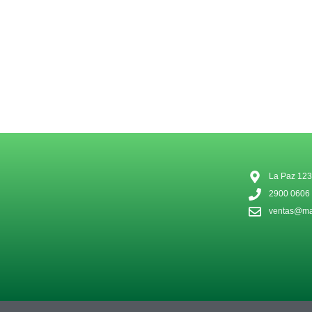
La Paz 123
2900 0606
ventas@mat