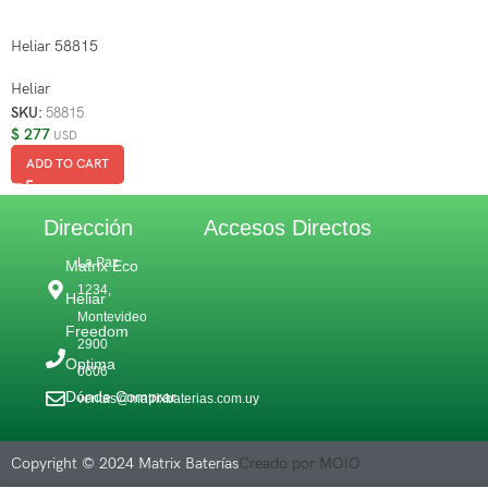
Heliar 58815
Heliar
SKU:
58815
$
277
USD
ADD TO CART
Dirección
Accesos Directos
La Paz
Matrix Eco
1234,
Heliar
Montevideo
Freedom
2900
Optima
0606
Dónde Comprar
ventas@matrixbaterias.com.uy
Copyright © 2024 Matrix Baterías
Creado por MOIO