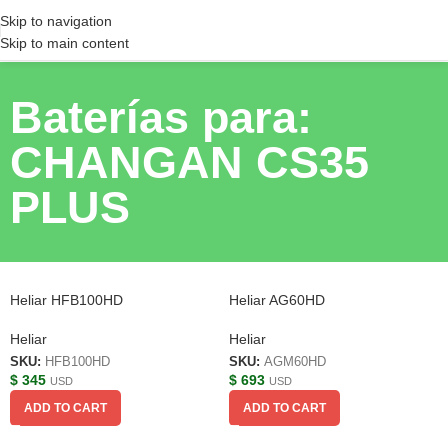
Skip to navigation
Skip to main content
Baterías para:
CHANGAN CS35
PLUS
Heliar HFB100HD
Heliar AG60HD
Heliar
Heliar
SKU:
HFB100HD
SKU:
AGM60HD
$
345
$
693
USD
USD
ADD TO CART
ADD TO CART