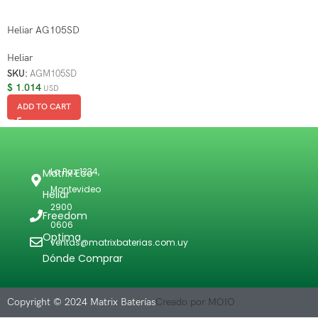
Heliar AG105SD
Heliar
SKU:
AGM105SD
$
1.014
USD
ADD TO CART
La Paz 1234,
Matrix Eco
Montevideo
Heliar
2900
Freedom
0606
Optima
ventas@matrixbaterias.com.uy
Dónde Comprar
Copyright © 2024 Matrix Baterías
Creado por MOIO