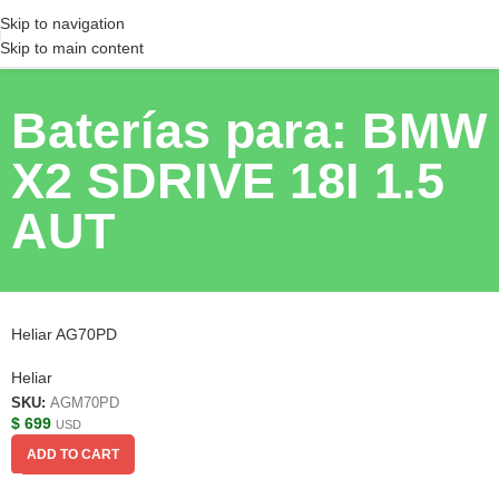
Skip to navigation
Skip to main content
Baterías para: BMW
X2 SDRIVE 18I 1.5
AUT
Heliar AG70PD
Heliar
SKU:
AGM70PD
$
699
USD
ADD TO CART