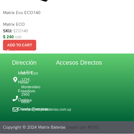
Matrix Eco ECO140
Matrix ECO
SKU:
ECO140
$
240
USD
ADD TO CART
Dirección
Accesos Directos
La Paz
Matrix Eco
1234,
Heliar
Montevideo
Freedom
2900
Optima
0606
Dónde Comprar
ventas@matrixbaterias.com.uy
Copyright © 2024 Matrix Baterías
Creado por MOIO