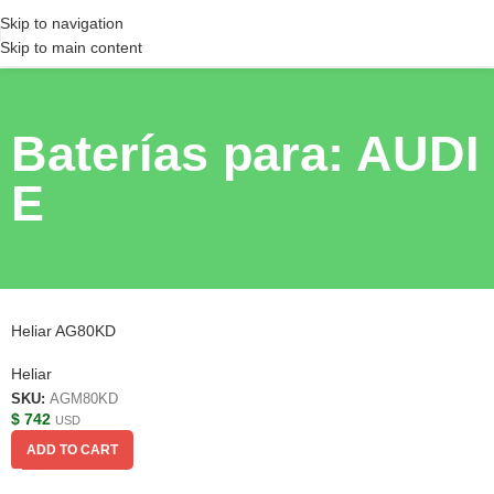
Skip to navigation
Skip to main content
Baterías para: AUDI
E
Heliar AG80KD
Heliar
SKU:
AGM80KD
$
742
USD
ADD TO CART