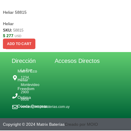
Heliar 58815
Heliar
SKU:
58815
$
277
USD
ADD TO CART
Dirección
Accesos Directos
La Paz
Matrix Eco
1234,
Heliar
Montevideo
Freedom
2900
Optima
0606
Dónde Comprar
ventas@matrixbaterias.com.uy
Copyright © 2024 Matrix Baterías
Creado por MOIO