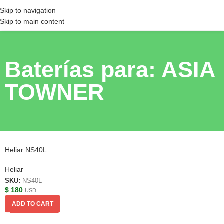
Skip to navigation
Skip to main content
Baterías para: ASIA
TOWNER
Heliar NS40L
Heliar
SKU:
NS40L
$
180
USD
ADD TO CART