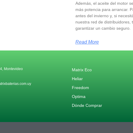
Además, el aceite del motor se
más potencia para arrancar. Pa
antes del invierno y, si necesi
nuestra red de distribuidores,
garantizar un cambio seguro.
Read More
4, Montevideo
Matrix Eco
Heliar
rixbaterias.com.uy
Freedom
Optima
Dónde Comprar