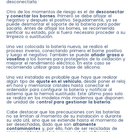
desconectarla.
Otro de los momentos de riesgo es el de
desconectar
y conectar los bornes
. Primero se debe aflojar el
negativo y después el positivo. Seguidamente, ya se
puede desmontar el soporte de la batería para poder
sacarla. Antes de aflojar los bornes, se recomienda
verificar su estado, por si fuera necesario proceder a su
limpieza o sustitución.
Una vez colocada la batería nueva, se realiza el
proceso inverso, conectando primero el borne positivo
y luego el negativo. También se puede
añadir grasa o
vaselina
a los bornes para protegerlos de la oxidación y
mejorar el rendimiento eléctrico. En este caso se
recomienda utilizar grasa a base de silicona.
Una vez instalada es probable que haya que realizar
algún tipo de
ajuste en el vehículo
, desde poner el reloj
en hora y memorizar cristales hasta conectar el
ordenador para configurar la batería y notificar al
sistema que la hemos sustituido. Este último paso solo
se realiza en los modelos más modernos que disponen
de unidad de c
ontrol para gestionar la batería
.
Cabe destacar que las precauciones con las baterías
no se limitan al momento de su instalación o durante
su vida útil, sino que se extiende hasta el momento de
ser desechadas, dado que son
altamente
contaminantes
y, por ello, han de ser recicladas de