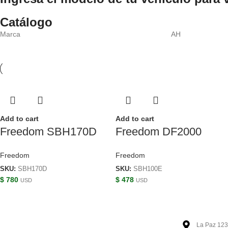
Catálogo
Marca
AH
Add to cart
Add to cart
Freedom SBH170D
Freedom DF2000
Freedom
Freedom
SKU:
SBH170D
SKU:
SBH100E
$
780
$
478
USD
USD
La Paz 123