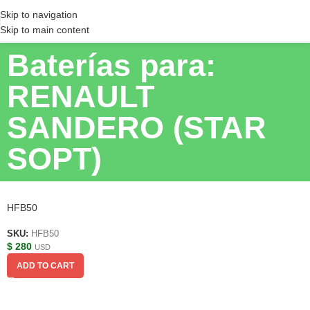
Skip to navigation
Skip to main content
Baterías para:
RENAULT
SANDERO (STAR
SOPT)
HFB50
SKU:
HFB50
$
280
USD
ADD TO CART