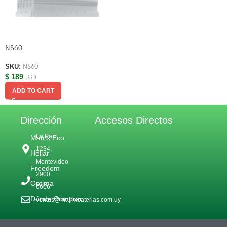
NS60
SKU:
NS60
$
189
USD
ADD TO CART
Dirección
Accesos Directos
La Paz
Matrix Eco
1234,
Heliar
Montevideo
Freedom
2900
Optima
0606
Dónde Comprar
ventas@matrixbaterias.com.uy