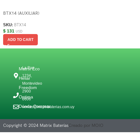
BTX14 (AUXILIAR)
SKU:
BTX14
$
131
USD
ADD TO CART
La Paz
Matrix Eco
1234,
Heliar
Montevideo
Freedom
2900
Optima
0606
Dónde Comprar
ventas@matrixbaterias.com.uy
Copyright © 2024 Matrix Baterías
Creado por MOIO